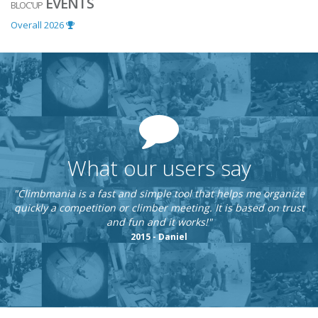
EVENTS
BLOC'UP
Overall 2026
What our users say
"Climbmania is a fast and simple tool that helps me organize
quickly a competition or climber meeting. It is based on trust
and fun and it works!"
2015 - Daniel