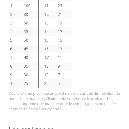
1
100
11
23
2
80
12
21
3
60
13
19
4
55
14
17
5
50
15
15
6
45
16
13
7
40
17
11
8
35
18
9
9
30
19
7
10
25
20
5
Dès la 21ème place aucun point ne sera attribué. En fonction du
nombre de manches Climbmania se réserve le droit de choisir
si elle supprime une manche pour le comptage des points. Ce
choix se fait en début d’année.