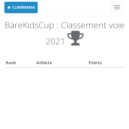
CLIMBMANIA
Toggl
naviga
BäreKidsCup : Classement voie
2021
Rank
Athlete
Points